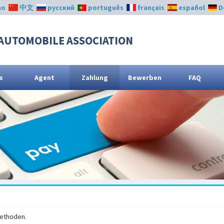
no
中文
русский
português
français
español
D
AUTOMOBILE ASSOCIATION
s
Agent
Zahlung
Bewerben
FAQ
methoden.