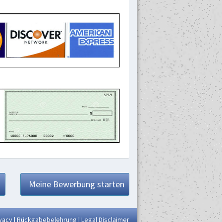
Meine Bewerbung starten
vacy
|
Rückgabebelehrung
|
Legal Disclaimer