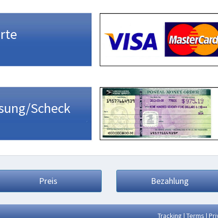
rte
sung/Scheck
Preis
Bezahlung
Tracking
|
Terms
|
Pri