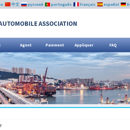
no
中文
русский
português
français
español
D
AUTOMOBILE ASSOCIATION
x
Agent
Paiement
Appliquer
FAQ
?