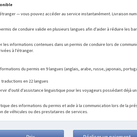
onible
'étranger — vous pouvez accéder au service instantanément. Livraison num
ermis de conduire valide en plusieurs langues afin d'aider à réduire les ba
uer les informations contenues dans un permis de conduire lors de commun
ivées à l'étranger.
informations du permis en 9 langues (anglais, arabe, russe, japonais, portug
traductions en 22 langues
ir d'outil d'assistance linguistique pour les voyageurs possédant déjà un
guistique des informations du permis et aide à la communication lors de la p
on de véhicules ou des prestataires de services.
Prix
Réaliser un paiement