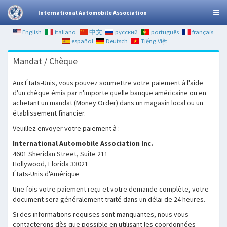
International Automobile Association
English
italiano
中文
русский
português
français
español
Deutsch
Tiếng Việt
Mandat / Chèque
Aux États-Unis, vous pouvez soumettre votre paiement à l'aide
d'un chèque émis par n'importe quelle banque américaine ou en
achetant un mandat (Money Order) dans un magasin local ou un
établissement financier.
Veuillez envoyer votre paiement à :
International Automobile Association Inc.
4601 Sheridan Street, Suite 211
Hollywood, Florida 33021
États-Unis d'Amérique
Une fois votre paiement reçu et votre demande complète, votre
document sera généralement traité dans un délai de 24 heures.
Si des informations requises sont manquantes, nous vous
contacterons dès que possible en utilisant les coordonnées