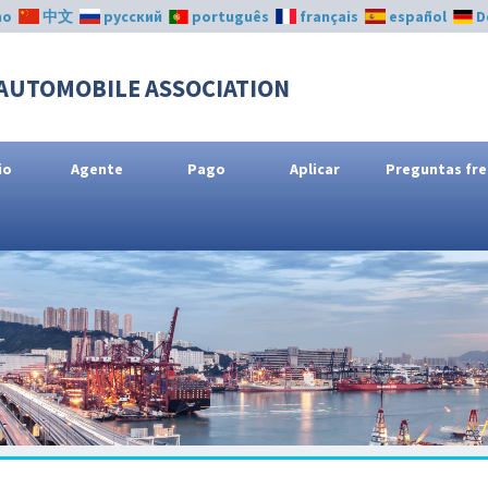
no
中文
русский
português
français
español
D
AUTOMOBILE ASSOCIATION
io
Agente
Pago
Aplicar
Preguntas fr