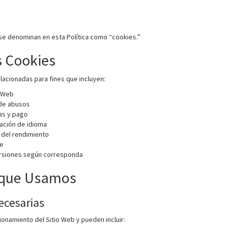
 se denominan en esta Política como “cookies.”
 Cookies
lacionadas para fines que incluyen:
o Web
 de abusos
as y pago
ración de idioma
n del rendimiento
te
ersiones según corresponda
s que Usamos
ecesarias
ionamiento del Sitio Web y pueden incluir: