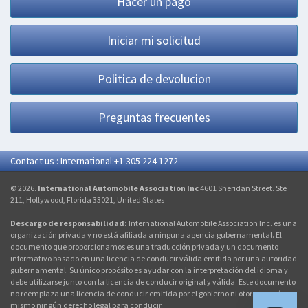
Hacer un pago
Iniciar mi solicitud
Politica de devolucion
Preguntas frecuentes
Contact us : International:+1 305 224 1272
© 2026.
International Automobile Association Inc
4601 Sheridan Street. Ste
211, Hollywood, Florida 33021, United States
Descargo de responsabilidad:
International Automobile Association Inc. es una
organización privada y no está afiliada a ninguna agencia gubernamental. El
documento que proporcionamos es una traducción privada y un documento
informativo basado en una licencia de conducir válida emitida por una autoridad
gubernamental. Su único propósito es ayudar con la interpretación del idioma y
debe utilizarse junto con la licencia de conducir original y válida. Este documento
no reemplaza una licencia de conducir emitida por el gobierno ni otorga por sí
mismo ningún derecho legal para conducir.