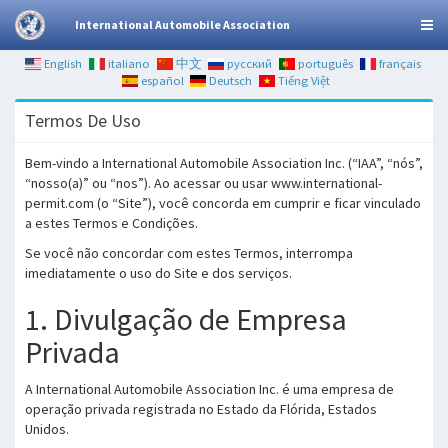
International Automobile Association
English
italiano
中文
русский
português
français
español
Deutsch
Tiếng Việt
Termos De Uso
Bem-vindo a International Automobile Association Inc. (“IAA”, “nós”,
“nosso(a)” ou “nos”). Ao acessar ou usar www.international-
permit.com (o “Site”), você concorda em cumprir e ficar vinculado
a estes Termos e Condições.
Se você não concordar com estes Termos, interrompa
imediatamente o uso do Site e dos serviços.
1. Divulgação de Empresa
Privada
A International Automobile Association Inc. é uma empresa de
operação privada registrada no Estado da Flórida, Estados
Unidos.